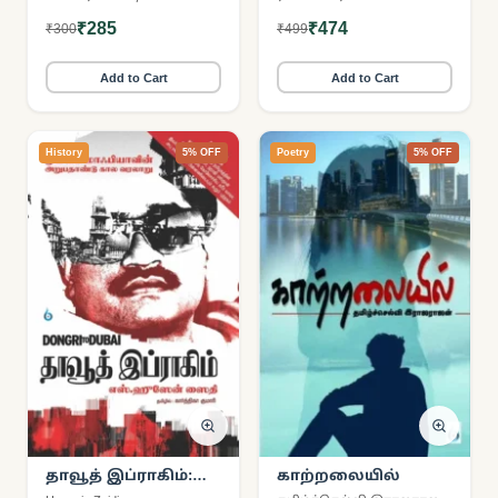
₹285
₹474
₹300
₹499
Add to Cart
Add to Cart
History
5% OFF
Poetry
5% OFF
தாவூத் இப்ராகிம்:
காற்றலையில்
Dongri to Dubai