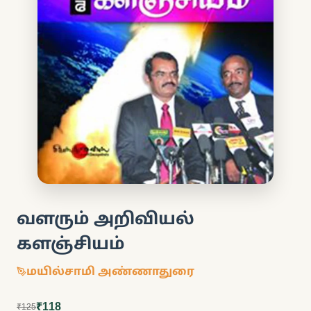
வளரும் அறிவியல்
களஞ்சியம்
மயில்சாமி அண்ணாதுரை
₹118
₹125