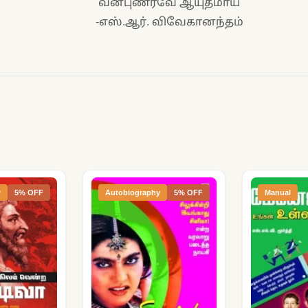
வன்புணர்வே ஆயுதமாய்
-எஸ்.ஆர். விவேகானந்தம்
y
5% OFF
Autobiography
5% OFF
Manual