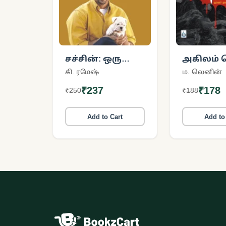
சச்சின்: ஒரு
அகிலம் 
சுனாமியின்
அட்டிலா
கி. ரமேஷ்
ம. லெனின்
சரித்திரம்
₹237
₹178
₹250
₹188
Add to Cart
Add to