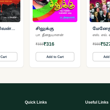
வென்ற
சிலுக்கு
மேனேஜ
உங்கள்
பா. தீனதயாளன்
எஸ். எல். வ
உள்ளங
₹316
₹52
₹333
₹555
 Cart
Add to Cart
Add 
Quick Links
Useful Links