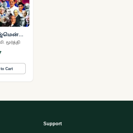
்மென்ட்
ி. மூர்த்தி
்கையில்!
7
to Cart
Support