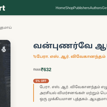
Home
Shop
Publishers
Authors
Ge
ுதமாய்
வன்புணர்வே ஆ
பேரா. எஸ். ஆர். விவேகானந்தம்
₹632
₹666
5% OFF
பேரா. எஸ். ஆர். விவேகானந்தம் எ
அரசியல் விமர்சனங்கள் மற்றும் 
ஒரு முக்கியமான புத்தகம். ஆயுதமா