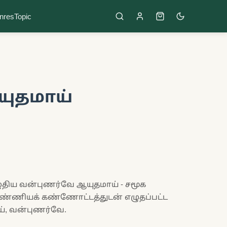
nres
Topic
யுதமாய்
ழுதிய வன்புணர்வே ஆயுதமாய் - சமூக
பெண்ணியக் கண்ணோட்டத்துடன் எழுதப்பட்ட
ய், வன்புணர்வே.