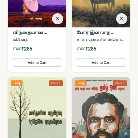
விந்தையான
போர் இல்லாத
பிரபஞ்சம்
இருபது நாட்கள்
வி.கோத்
கான்ஸ்தான்தீன் ஸிமனவ்
₹285
₹285
₹300
₹300
Add to Cart
Add to Cart
Essay
5% OFF
Essay
5% OFF