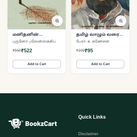
மனிதனின்
தமிழ் வாழும் வரை
மறுபிறப்பு (சிந்தன்
தமிழ் ஒளி வாழ்வார்
புருனோ பஸேன்ஸ்க்கிப்
பேரா. க. கணேசன்
புக்ஸ்)
₹522
₹95
₹550
₹100
Add to Cart
Add to Cart
Quick Links
Disclaimer