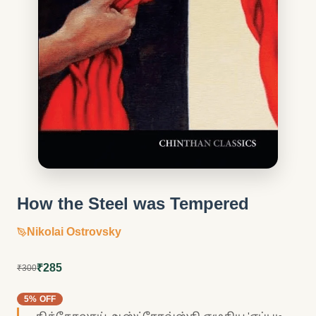
How the Steel was Tempered
Nikolai Ostrovsky
₹285
₹300
5% OFF