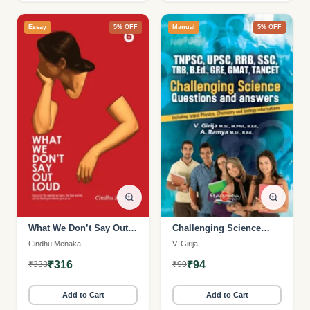
Essay
5% OFF
Manual
5% OFF
What We Don’t Say Out
Challenging Science
Loud
Questions and Answers
Cindhu Menaka
V. Girija
₹316
₹94
₹333
₹99
Add to Cart
Add to Cart