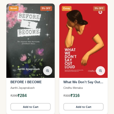
Novel
5% OFF
Essay
5% OFF
BEFORE I BECOME
What We Don’t Say Out
Loud
Aarthi Jayaprakash
Cindhu Menaka
₹284
₹316
₹299
₹333
Add to Cart
Add to Cart