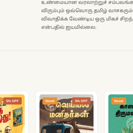
உண்மையான வரலாற்றுச் சம்பவங்க
விரும்பும் ஒவ்வொரு தமிழ் வாசகரும்
விவாதிக்க வேண்டிய ஒரு மிகச் சிறந்
என்பதில் ஐயமில்லை.
5% OFF
Novel
5% OFF
Novel