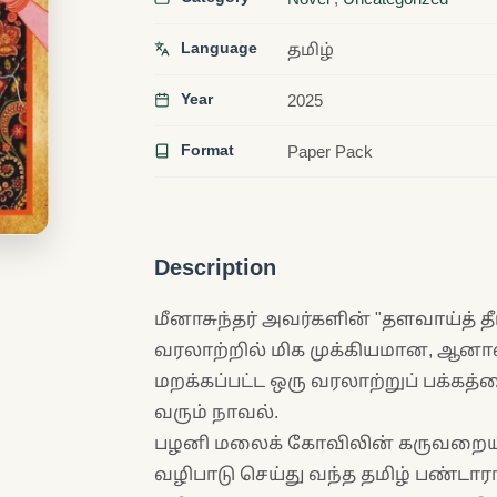
Language
தமிழ்
Year
2025
Format
Paper Pack
Description
மீனாசுந்தர் அவர்களின் "தளவாய்த் தீட
வரலாற்றில் மிக முக்கியமான, ஆனால்
மறக்கப்பட்ட ஒரு வரலாற்றுப் பக்க
வரும் நாவல்.
பழனி மலைக் கோவிலின் கருவறைய
வழிபாடு செய்து வந்த தமிழ் பண்டா