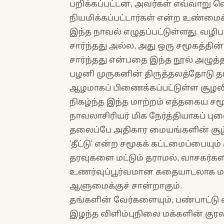
பறிக்கப்பட்டன, அவர்கள் எவ்வாறு 
நியமிக்கப்பட்டார்கள் என்ற உண்ம
இந்த நாவல் எழுதப்பட்டுள்ளது. வழிப
சார்ந்தது அல்ல, அது ஒரு சமூகத்
சார்ந்தது என்பதை இந்த நூல் அழுத்த
பழனி முருகனின் திருத்தலத்தோடு த
ஆழமாகப் பிணைக்கப்பட்டுள்ள சூழலில
நிகழ்ந்த இந்த மாற்றம் எத்தகைய சம
நாவலாசிரியர் மிக நேர்த்தியாகப் புன
தலைப்பே அதிகார மையங்களின் சூழ்ச்
'தீட்டு' என்ற சமூகக் கட்டமைப்பையும
தரவுகளை மட்டும் தராமல், வாசகர
உணர்வுப்பூர்வமான கதையாடலாக மாற்
ஆளுமைக்குச் சான்றாகும்.
தங்களின் வேர்களையும், பண்பாட்டு
இழந்த விளிம்புநிலை மக்களின் குரல