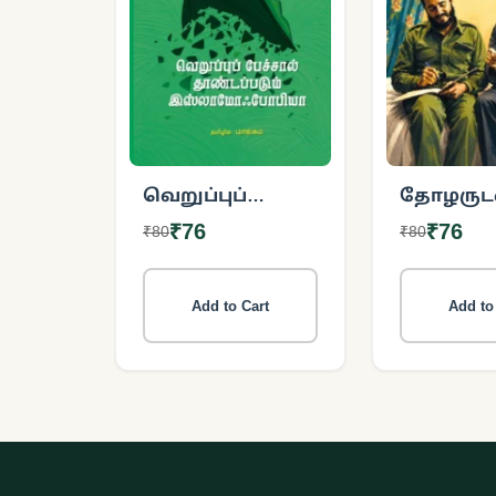
வெறுப்புப்
தோழருடன
பேச்சால்
பொழுது
₹76
₹76
₹80
₹80
தூண்டப்படும்
இஸ்லாமோஃபோபியா
Add to Cart
Add to