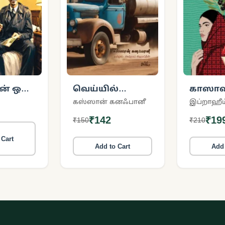
் ஒரு
வெய்யில்
காஸாவ
மனிதர்கள்
திரும
கஸ்ஸான் கனஃபானீ
(ஃபலஸ்தீன
(ஃபலஸ
₹142
₹19
₹150
₹210
நாவல்)
நாவல்)
 Cart
Add to Cart
Add 