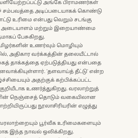
வெளியேற்றப்பட்டு அங்கே பிராமணர்கள்
ைச் சம்பவத்தை அடிப்படையாகக் கொண்டு
ாட்டு உரிமை என்பது வெறும் சடங்கு
தின் அடையாளம் மற்றும் இறையாண்மை
மாகப் பேசுகிறது.
மிழர்களின் உணர்வும் மொழியும்
், அதிகார வர்க்கத்தின் தலையீட்டால்
ூகத் தாக்கத்தை ஏற்படுத்தியது என்பதை
ைவாக்கியுள்ளார். 'தளவாய்த் தீட்டு' என்ற
சியையும் அதற்குக் கற்பிக்கப்பட்ட
் குறியீடாக உணர்த்துகிறது. வரலாற்றுத்
்களின் நெஞ்சைத் தொடும் வகையிலான
றியிருப்பது நூலாசிரியரின் எழுத்து
 வரலாற்றையும் பூர்வீக உரிமைகளையும்
ாக இந்த நாவல் ஒலிக்கிறது.