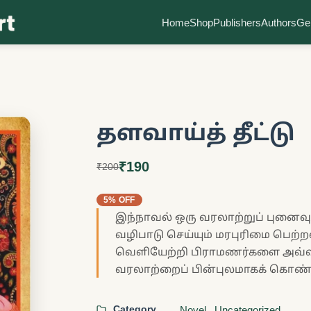
Home
Shop
Publishers
Authors
Ge
தளவாய்த் தீட்டு
₹190
₹200
5% OFF
இந்நாவல் ஒரு வரலாற்றுப் புனை
வழிபாடு செய்யும் மரபுரிமை பெற
வெளியேற்றி பிராமணர்களை அவ்வி
வரலாற்றைப் பின்புலமாகக் கொண்ட
Category
Novel
,
Uncategorized