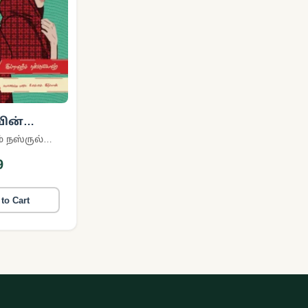
ின்
ணங்கள்
இப்றாஹீம் நஸ்ருல்லாஹ்
்தீன
9
to Cart