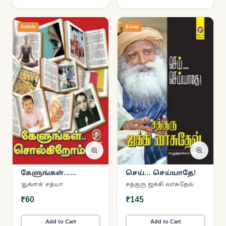
Article
Essay
கேளுங்கள்…
செய்… செய்யாதே!
சொல்கிறோம்!
'துக்ளக்' சத்யா
சத்குரு ஜக்கி வாசுதேவ்
₹60
₹145
Add to Cart
Add to Cart