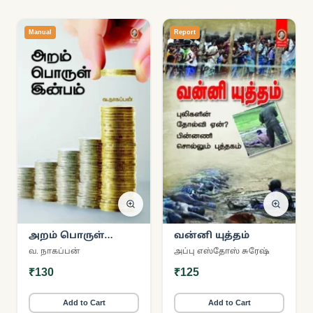
Manual
Report
அறம் பொருள்
வன்னி யுத்தம்
இன்பம் (விகடன்
வ. நாகப்பன்
அப்பு எஸ்தோஸ் சுரேஷ்
பிரசுரம்)
₹130
₹125
Add to Cart
Add to Cart