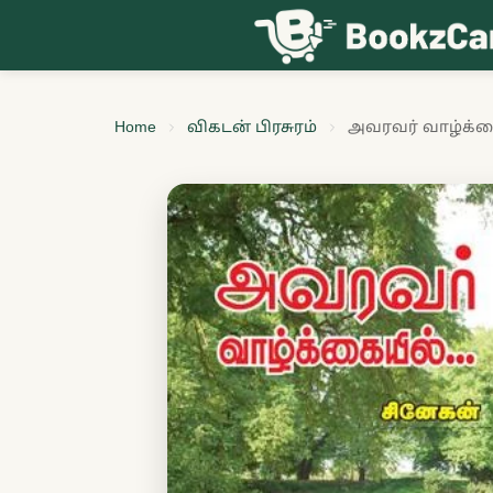
Skip to content
Home
விகடன் பிரசுரம்
அவரவர் வாழ்க்க