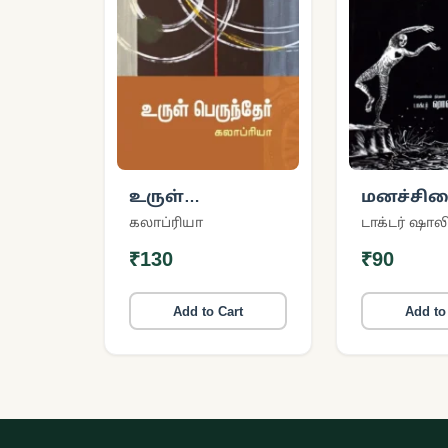
உருள்
மனச்சிற
பெருந்தேர்
சில மர்ம
கலாப்ரியா
டாக்டர் ஷால
₹130
₹90
Add to Cart
Add to