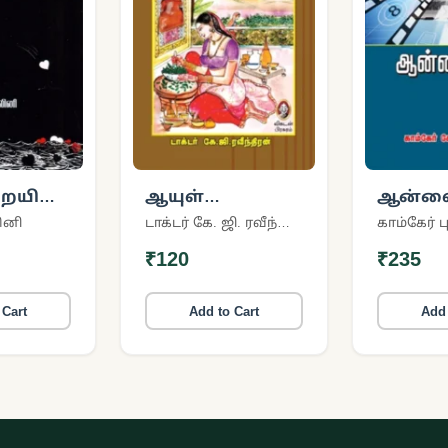
ையில்
ஆயுள்
ஆன்லை
ங்கள்
வளர்க்கும்
to Z
ினி
டாக்டர் கே. ஜி. ரவீந்திரன்
காம்கேர்
ஆயுர்வேதம்
₹120
₹235
 Cart
Add to Cart
Add 