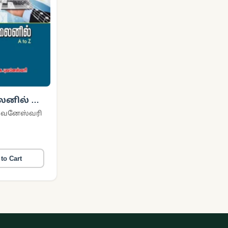
னில் A
 புவனேஸ்வரி
to Cart