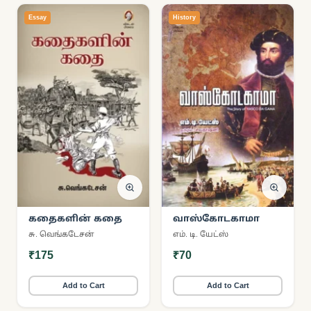
Essay
History
கதைகளின் கதை
வாஸ்கோடகாமா
சு. வெங்கடேசன்
எம். டி. யேட்ஸ்
₹175
₹70
Add to Cart
Add to Cart