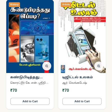
History
Article
கண்டுபிடித்தது
டிஜிட்டல் உலகம்
எப்படி? (பாகம் 1)
கொரட்டூர் கே. என். ஸ்ரீநிவாஸ்
ஆர். வெங்கடேஷ்
₹70
₹70
Add to Cart
Add to Cart