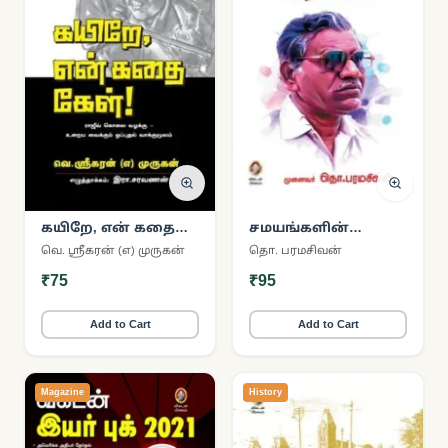
கயிறே, என் கதை
சமயங்களின்
கேள்
அரசியல் (விகடன்
வெ. ஸ்ரீகரன் (எ) முருகன்
தொ. பரமசிவன்
பிரசுரம்)
₹75
₹95
Add to Cart
Add to Cart
Magazine
History