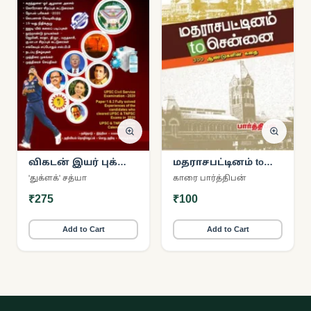
விகடன் இயர் புக்
மதராசபட்டினம் to
2021
சென்னை
'துக்ளக்' சத்யா
காரை பார்த்திபன்
₹275
₹100
Add to Cart
Add to Cart