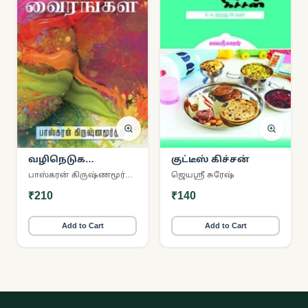
வழிநெடுக
குட்டீஸ் கிச்சன்
வைரங்கள்
பாஸ்கரன் கிருஷ்ணமூர்த்தி
ஜெயஸ்ரீ சுரேஷ்
₹210
₹140
Add to Cart
Add to Cart