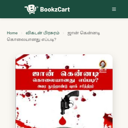
Skip to content
Home
விகடன் பிரசுரம்
ஜான் கென்னடி
கொலையானது எப்படி?