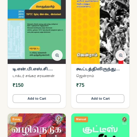
டி.என்.பி.எஸ்.சி.
கூட்டத்திலிருந்து
வினா வங்கி –
வரும் குரல்..!
டாக்டர் சங்கர சரவணன்
ஜென்ராம்
பொதுத்தமிழ்
₹150
₹75
Add to Cart
Add to Cart
Essay
Manual