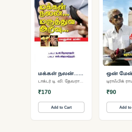
மக்கள் நலன்…
ஒன் மேன்
மருத்துவ
டாக்டர் டி. வி. தேவராஜன்
டிராஃபிக் ரா
அறிவு…
₹170
₹90
Add to Cart
Add to