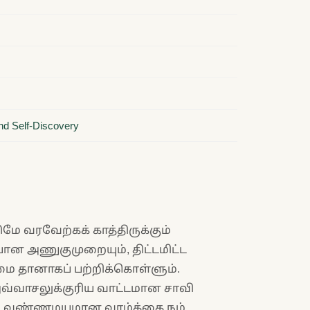
and Self-Discovery
மே வரவேற்கக் காத்திருக்கும்
ன அணுகுமுறையும், திட்டமிட்ட
மை தானாகப் பற்றிக்கொள்ளும்.
அவ்வாசலுக்குரிய வாட்டமான சாவி
ும், வண்ணமயமான வாழ்க்கை நம்