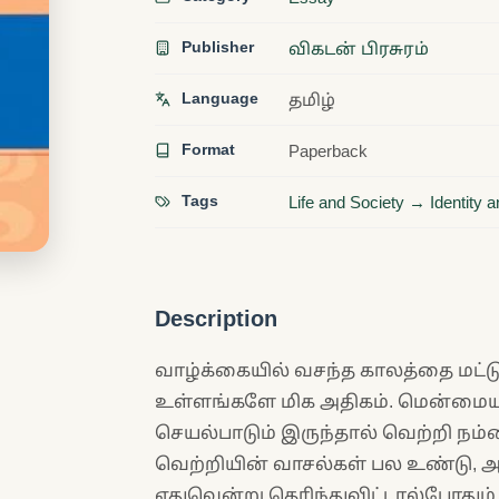
Publisher
விகடன் பிரசுரம்
Language
தமிழ்
Format
Paperback
Tags
Life and Society → Identity 
Description
வாழ்க்கையில் வசந்த காலத்தை மட்டு
உள்ளங்களே மிக அதிகம். மென்மையா
செயல்பாடும் இருந்தால் வெற்றி நம்
வெற்றியின் வாசல்கள் பல உண்டு, 
எதுவென்று தெரிந்துவிட்டால்போத