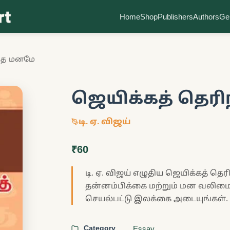
Home
Shop
Publishers
Authors
Ge
ந்த மனமே
ஜெயிக்கத் தெர
டி. ஏ. விஜய்
₹60
டி. ஏ. விஜய் எழுதிய ஜெயிக்கத் தெ
தன்னம்பிக்கை மற்றும் மன வலிமை ப
செயல்பட்டு இலக்கை அடையுங்கள்.
Category
Essay