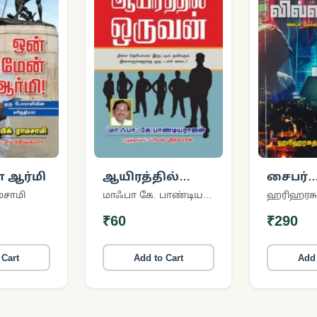
 ஆர்மி
ஆயிரத்தில்
சைபர்
ஒருவன்
வில்லன
மசாமி
மாஃபா கே. பாண்டியராஜன்
₹60
₹290
 Cart
Add to Cart
Add 