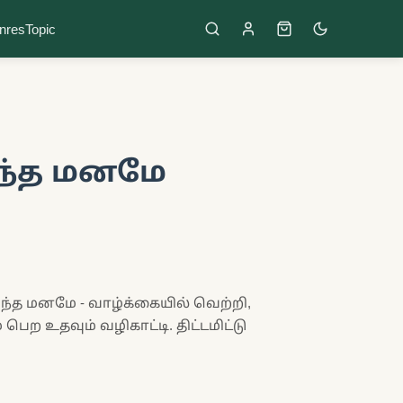
nres
Topic
ிந்த மனமே
ரிந்த மனமே - வாழ்க்கையில் வெற்றி,
ெற உதவும் வழிகாட்டி. திட்டமிட்டு