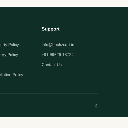
Support
perty Policy
info@bookzcart.in
very Policy
+91 99629 18724
Contact Us
lation Policy