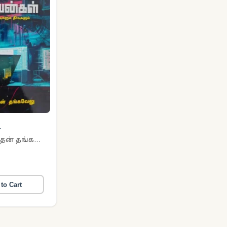
்கள்
ஹரிஹரசுதன் தங்கவேலு
to Cart