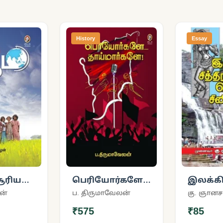
History
Essay
ூரியன்
பெரியோர்களே…
இலக்கி
ந்திரன்
தாய்மார்களே!
சித்திர
ன்
ப. திருமாவேலன்
கு. ஞானச
பூமி
கொஞ்ச
₹575
₹85
சினிமா