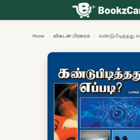
Skip to content
Home
விகடன் பிரசுரம்
கண்டுபிடித்தது எப