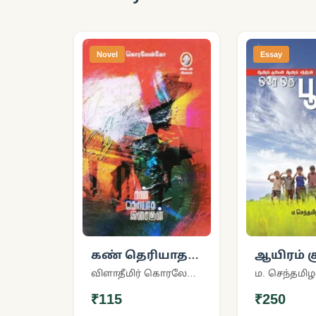
Novel
Essay
கண் தெரியாத
ஆயிரம் ச
இசைஞன்
ஆயிரம் ச
விளாதீமிர் கொரலேன்கோ
ம. செந்தமிழ
(விகடன் பிரசுரம்)
ஒரே ஒரு 
₹115
₹250