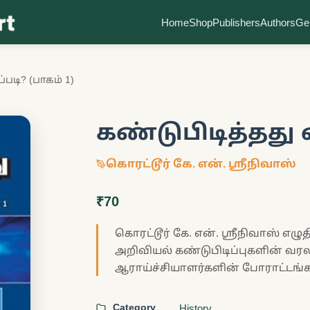
Home
Shop
Publishers
Authors
Ge
்படி? (பாகம் 1)
கண்டுபிடித்தது எ
கொரட்டூர் கே. என். ஸ்ரீநிவாஸ்
₹70
கொரட்டூர் கே. என். ஸ்ரீநிவாஸ் எழுதி
அறிவியல் கண்டுபிடிப்புகளின் வரலாற
ஆராய்ச்சியாளர்களின் போராட்டங்க
Category
History