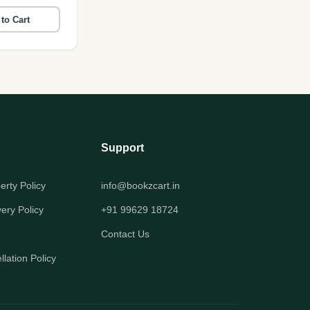
to Cart
Support
perty Policy
info@bookzcart.in
very Policy
+91 99629 18724
Contact Us
lation Policy