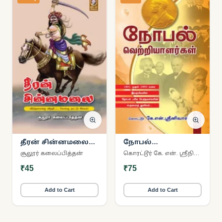
தீரன் சின்னமலை
நோபல்
(விகடன் பிரசுரம்)
வெற்றியாளர்கள்
சூலூர் கலைப்பித்தன்
கொரட்டூர் கே. என். ஸ்ரீநிவாஸ்
₹45
₹75
Add to Cart
Add to Cart