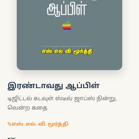
இரண்டாவது ஆப்பிள்
டிஜிட்டல் கடவுள் ஸ்டீவ் ஜாப்ஸ் நின்று,
வென்ற கதை
எஸ். எல். வி. மூர்த்தி