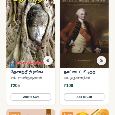
தேசாந்திரி (விகடன்
நாட்டைப் பிடித்த
பிரசுரம்)
நாடோடி
எஸ். ராமகிருஷ்ணன்
பா. முருகானந்தம்
₹205
₹100
Add to Cart
Add to Cart
History
Article