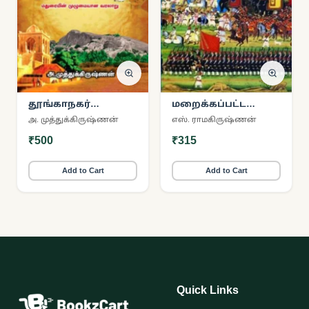
தூங்காநகர்
மறைக்கப்பட்ட
நினைவுகள்
இந்தியா
அ. முத்துக்கிருஷ்ணன்
எஸ். ராமகிருஷ்ணன்
₹500
₹315
Add to Cart
Add to Cart
Quick Links