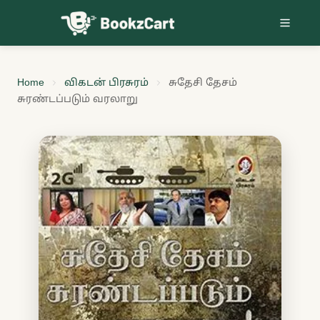
Skip to content
Home
விகடன் பிரசுரம்
சுதேசி தேசம்
சுரண்டப்படும் வரலாறு