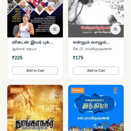
விகடன் இயர் புக்
என்றும் வாழும்
2020
எம்.ஜி.ஆர்.
'துக்ளக்' சத்யா
கே. பி. ராமகிருஷ்ணன்
₹225
₹175
Add to Cart
Add to Cart
History
History