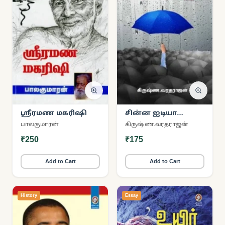
ஸ்ரீரமண மகரிஷி
சின்ன ஐடியா
உங்கள் பிசினஸை
பாலகுமாரன்
கிருஷ்ண.வரதராஜன்
உயர்த்தும்!
₹250
₹175
Add to Cart
Add to Cart
History
Essay