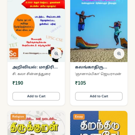
அறிவியல்: மாதிரி
கலங்காதிரு
வினா-விடைகளுடன்
பெண்ணே!
சி. கலா சின்னத்துரை
'ஞானாம்பிகா' ஜெயராமன்
₹190
₹105
Add to Cart
Add to Cart
Religion
Essay