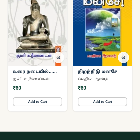
உரை நடையில்…
திறந்திடு மனசே
கவி நடையில்…
குமரி சு. நீலகண்டன்
ஃபஜிலா ஆஸாத்
திருக்குறள்
₹60
₹60
Add to Cart
Add to Cart