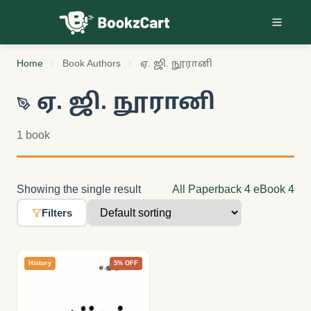
Skip to content
Home
Book Authors
ஏ. ஜி. நூரானி
ஏ. ஜி. நூரானி
1 book
Showing the single result
All
Paperback
4
eBook
4
Filters
History
5% OFF