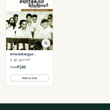
சாவர்க்கரும்
இந்துத்துவமும்
ஏ. ஜி. நூரானி
மகாத்மா காந்தி
₹180
₹190
படுகொலையும்
Add to Cart