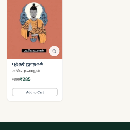
புத்தர் ஜாதகக்
கதைகள்
அ.லெ. நடராஜன்
₹285
₹300
Add to Cart