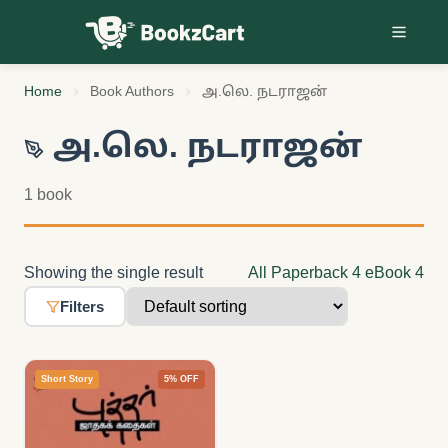
Skip to content
Home
Book Authors
அ.லெ. நடராஜன்
அ.லெ. நடராஜன்
1 book
Showing the single result
All
Paperback
4
eBook
4
Filters
Short Story
5% OFF