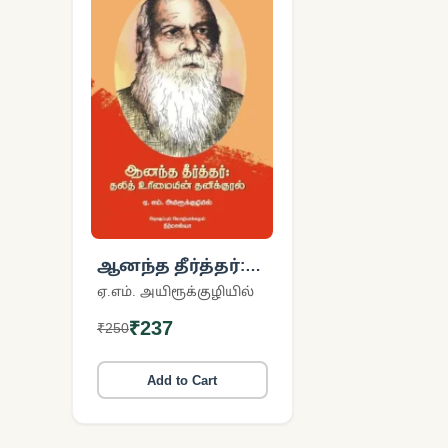
ஆனந்த தீர்த்தர்:
தலித் உரிமையின்
ஏ.எம். அயிரூக்குழியில்
தனிக்குரல்
₹237
₹250
Add to Cart