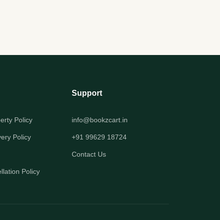
Support
perty Policy
info@bookzcart.in
very Policy
+91 99629 18724
Contact Us
lation Policy