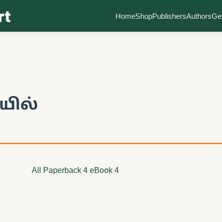
Home
Shop
Publishers
Authors
Ge
யில்
All
Paperback
4
eBook
4