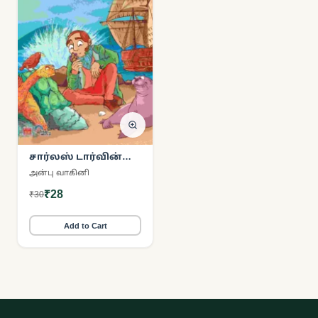
சார்லஸ் டார்வின்
(கடல்
அன்பு வாகினி
பயணங்களால்
₹28
₹30
உருவெடுத்த மேதை)
Add to Cart