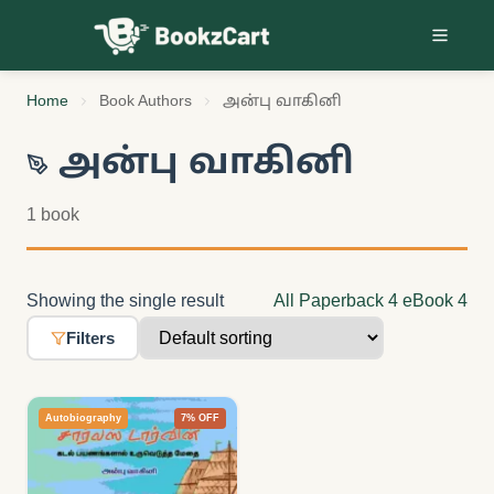
Skip to content
Home
Book Authors
அன்பு வாகினி
அன்பு வாகினி
1 book
Showing the single result
All
Paperback
4
eBook
4
Filters
Autobiography
7% OFF