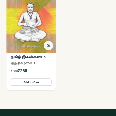
தமிழ் இலக்கணம்
(பரிசல்)
ஆறுமுக நாவலர்
₹266
₹280
Add to Cart