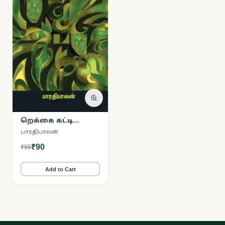
றெக்கை கட்டி
நீந்துபவர்கள்
பாரதிபாலன்
₹90
₹95
Add to Cart