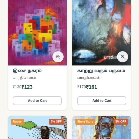
இசை நகரம்
காற்று வரும் பருவம்
பாரதிபாலன்
பாரதிபாலன்
₹123
₹161
₹130
₹170
Add to Cart
Add to Cart
Report
7% OFF
Short Story
5% OFF