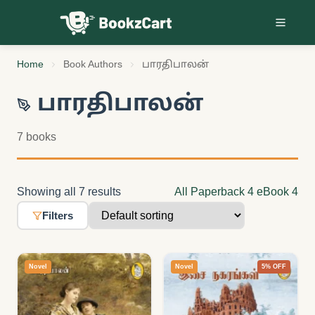
Skip to content
Home
Book Authors
பாரதிபாலன்
பாரதிபாலன்
7 books
Showing all 7 results
All
Paperback
4
eBook
4
Filters
Novel
Novel
5% OFF