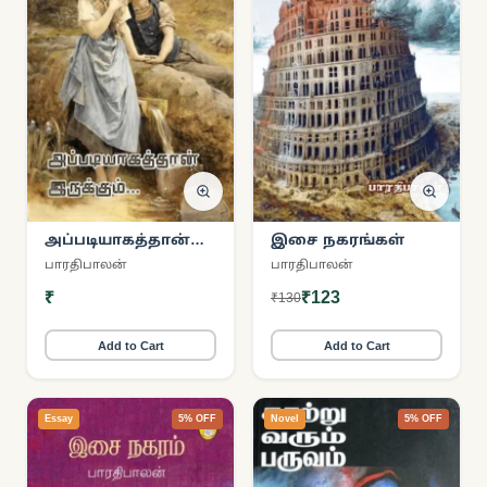
அப்படியாகத்தான்
இசை நகரங்கள்
இருக்கும்…
பாரதிபாலன்
பாரதிபாலன்
₹
₹123
₹130
Add to Cart
Add to Cart
Essay
5% OFF
Novel
5% OFF