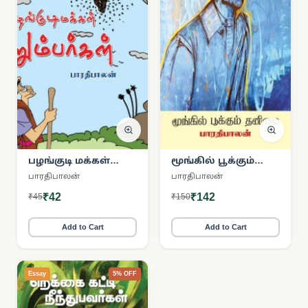
பழங்குடி மக்கள்
மூங்கில் பூக்கும்
குறும்பர்கள்
தனிமை
பாரதிபாலன்
பாரதிபாலன்
₹42
₹142
₹45
₹150
Add to Cart
Add to Cart
Essay
5% OFF