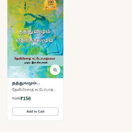
தத்துவமும்
எதிர்காலமும்
தேவிபிரசாத் சட்டோபாத்யாயா
₹156
₹165
Add to Cart