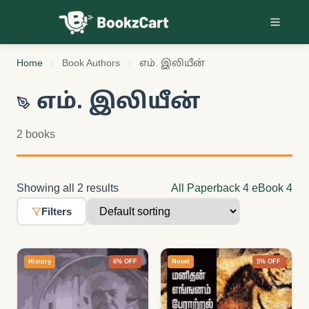
Skip to content
Home
Book Authors
எம். இலியீன்
எம். இலியீன்
2 books
Showing all 2 results
All
Paperback
4
eBook
4
Filters
History
6% OFF
Novel
5% OFF