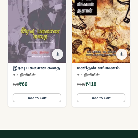
இரவு பகலான கதை
மனிதன் எங்ஙனம்
பேராற்றல் மிக்கவன்
எம். இலியீன்
எம். இலியீன்
ஆனான்
₹66
₹418
₹70
₹440
Add to Cart
Add to Cart