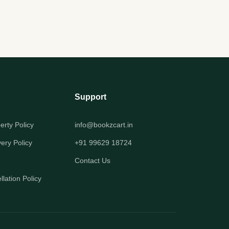
Support
perty Policy
info@bookzcart.in
very Policy
+91 99629 18724
Contact Us
lation Policy