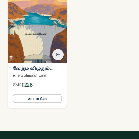
வேரும் விழுதும்
(பரிசல் பதிப்பகம்)
க. சுப்பிரமணியன்
₹228
₹240
Add to Cart