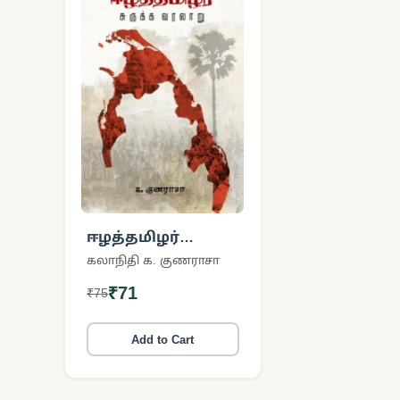
ஈழத்தமிழர்
சுருக்க வரலாறு
கலாநிதி க. குணராசா
₹71
₹75
Add to Cart