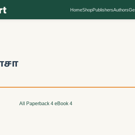
Home
Shop
Publishers
Authors
Ge
ாசா
All
Paperback
4
eBook
4