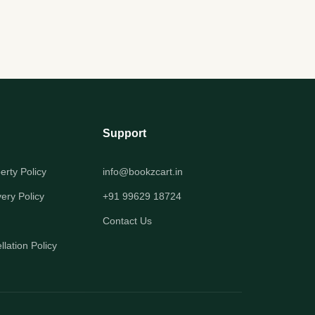
Support
perty Policy
info@bookzcart.in
very Policy
+91 99629 18724
Contact Us
lation Policy