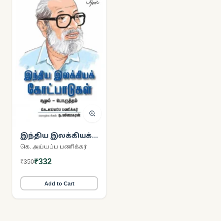
இந்திய இலக்கியக்
கோட்பாடுகள்
கெ. அய்யப்ப பணிக்கர்
₹332
₹350
Add to Cart