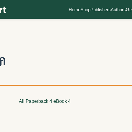
Home
Shop
Publishers
Authors
Ge
ி
All
Paperback
4
eBook
4