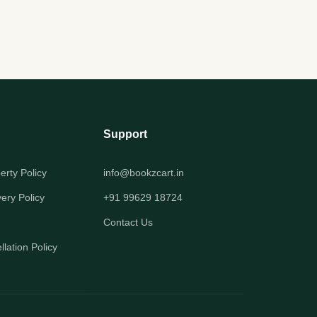
Support
perty Policy
info@bookzcart.in
very Policy
+91 99629 18724
Contact Us
lation Policy