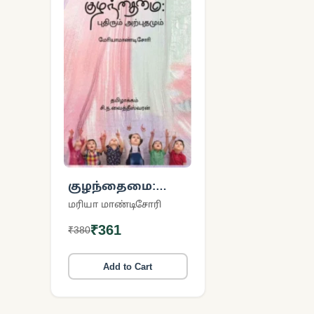
குழந்தைமை:
புதிரும் அற்புதமும்
மரியா மாண்டிசோரி
₹361
₹380
Add to Cart