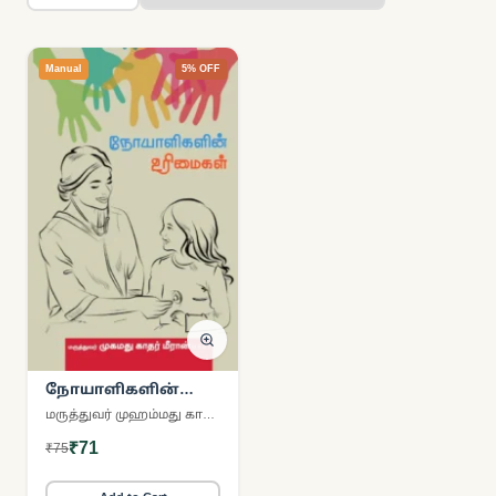
Manual
5% OFF
நோயாளிகளின்
உரிமைகள்
மருத்துவர் முஹம்மது காதர் மீரான்
₹71
₹75