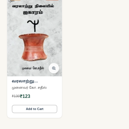
வரலாற்று
நிலையில் ஐகாரம்
முனைவர் கோ. சதீஸ்
₹123
₹130
Add to Cart