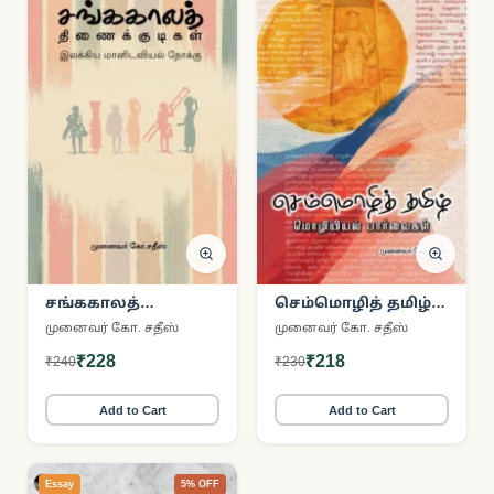
சங்ககாலத்
செம்மொழித் தமிழ்:
திணைக்குடிகள்
மொழியியல்
முனைவர் கோ. சதீஸ்
முனைவர் கோ. சதீஸ்
பார்வைகள்
₹228
₹218
₹240
₹230
Add to Cart
Add to Cart
Essay
5% OFF