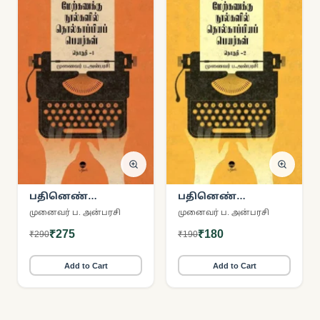
பதினெண்
பதினெண்
மேற்கணக்கு
மேற்கணக்கு
முனைவர் ப. அன்பரசி
முனைவர் ப. அன்பரசி
நூல்களில்
நூல்களில்
₹275
₹180
₹290
₹190
தொல்காப்பியப்
தொல்காப்பியப்
பெயர்கள் (தொகுதி
பெயர்கள் (தொகுதி
1)
2)
Add to Cart
Add to Cart