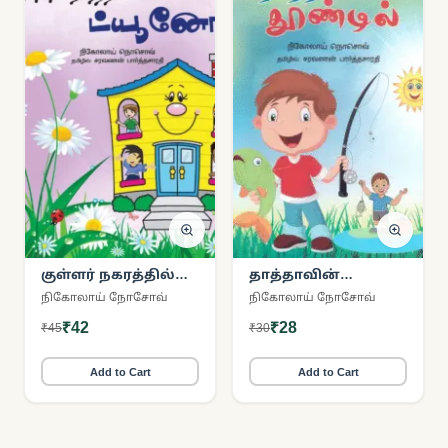
குள்ளர் நகரத்தில்
தாத்தாவின்
ட்யூனோ
தூண்டில்
நிகோலாய் நோசோவ்
நிகோலாய் நோசோவ்
₹42
₹28
₹45
₹30
Add to Cart
Add to Cart