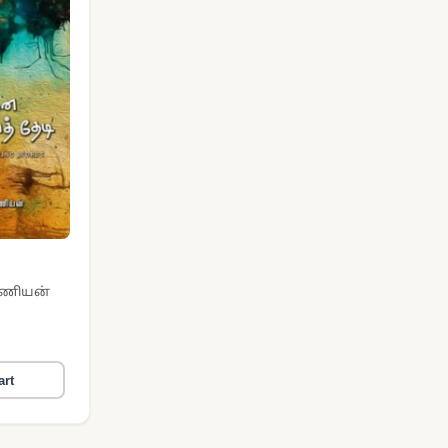
த்
ரமணியன்
art