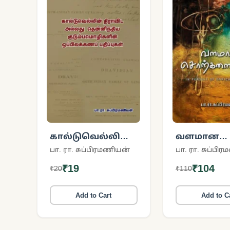
கால்டுவெல்லின்
வளமான
திராவிட அல்லது
சொற்களை
பா. ரா. சுப்பிரமணியன்
பா. ரா. சுப்பி
தென்னிந்திய
தேடி
₹19
₹104
₹20
₹110
குடும்பமொழிகளின்
ஒப்பிலக்கணப்
பதிப்புகள்
Add to Cart
Add to C