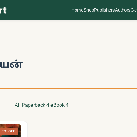
Home
Shop
Publishers
Authors
Ge
ியன்
All
Paperback
4
eBook
4
5% OFF