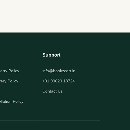
Support
perty Policy
info@bookzcart.in
very Policy
+91 99629 18724
Contact Us
lation Policy