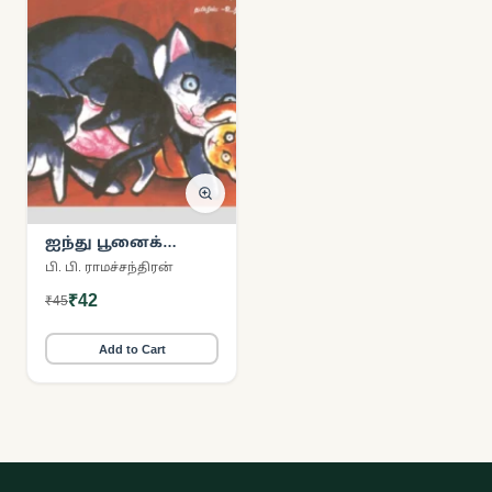
ஐந்து பூனைக்
குட்டிகளின் கதை
பி. பி. ராமச்சந்திரன்
₹42
₹45
Add to Cart