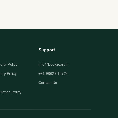
Support
perty Policy
info@bookzcart.in
very Policy
+91 99629 18724
Contact Us
lation Policy