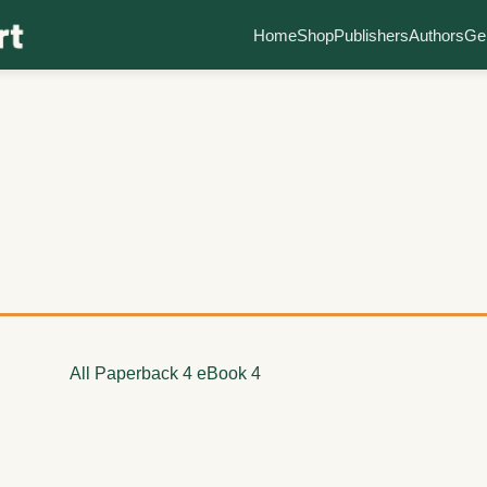
Home
Shop
Publishers
Authors
Ge
All
Paperback
4
eBook
4