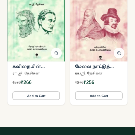
கவிதையின்
மேலை நாட்டுத்
மெய்யியல்
தத்துவம்
ரா.ஸ்ரீ. தேசிகன்
ரா.ஸ்ரீ. தேசிகன்
₹266
₹256
₹280
₹270
Add to Cart
Add to Cart