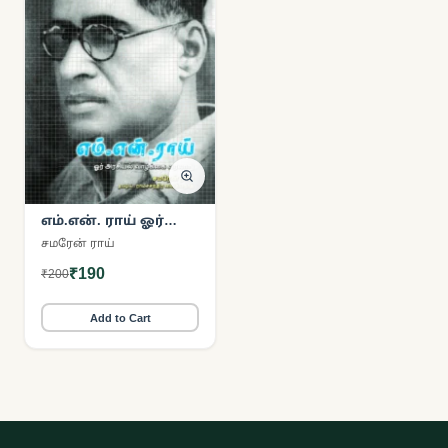
எம்.என். ராய் ஓர்
அரசியல் வாழ்க்கை
சமரேன் ராய்
வரலாறு
₹190
₹200
Add to Cart