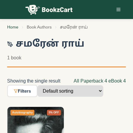
Skip to content
Home
Book Authors
சமரேன் ராய்
சமரேன் ராய்
1 book
Showing the single result
All
Paperback
4
eBook
4
Filters
Autobiography
5% OFF