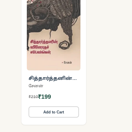
சித்தார்த்தனின்
வினோதச்
சேனன்
சம்பவங்கள்
₹199
₹210
Add to Cart