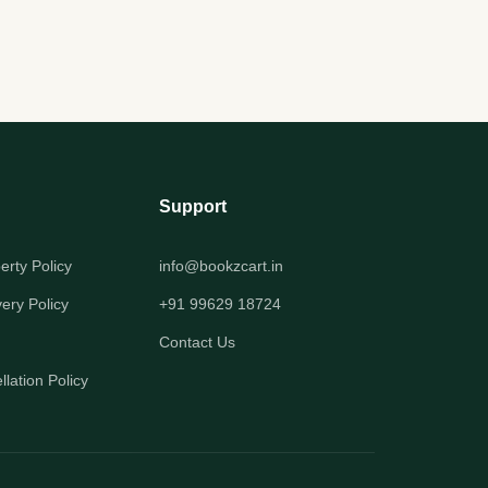
Support
perty Policy
info@bookzcart.in
very Policy
+91 99629 18724
Contact Us
lation Policy