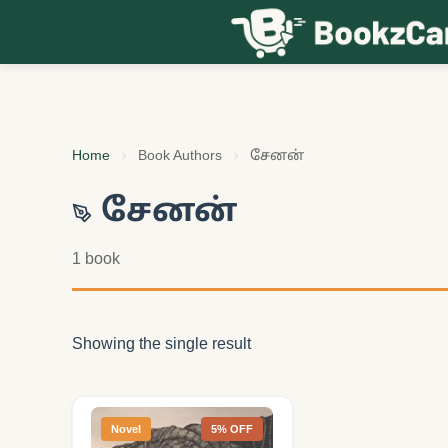
Skip to content
Home
Book Authors
சேனன்
சேனன்
1 book
Showing the single result
Novel
5% OFF