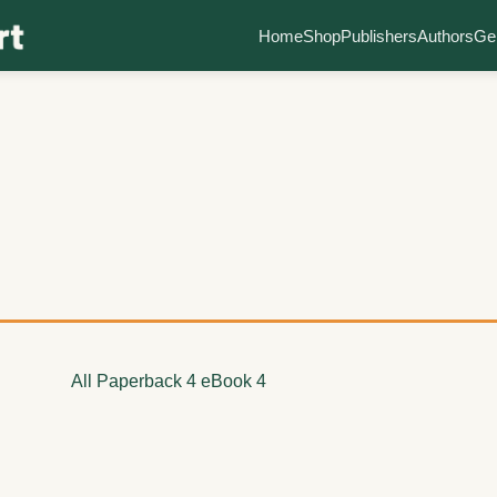
Home
Shop
Publishers
Authors
Ge
All
Paperback
4
eBook
4