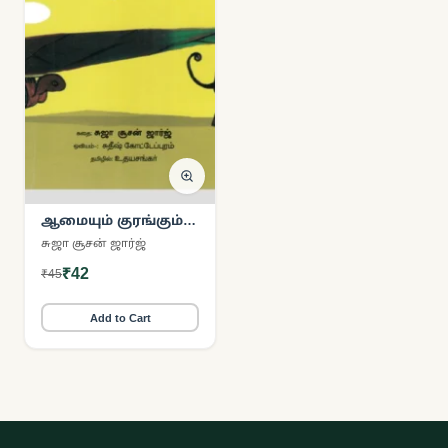
ஆமையும் குரங்கும்
வாழை நட்ட கதை
சுஜா சூசன் ஜார்ஜ்
₹42
₹45
Add to Cart