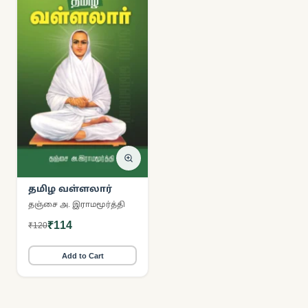
தமிழ வள்ளலார்
தஞ்சை அ. இராமமூர்த்தி
₹114
₹120
Add to Cart