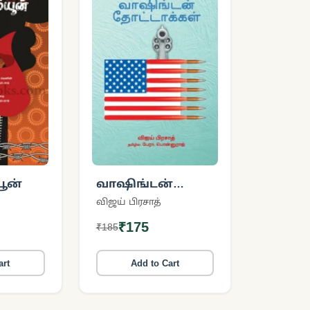
யூன்
வாஷிங்டன்
தோட்டாக்கள்
விஜய் பிரசாத்
₹175
₹185
art
Add to Cart