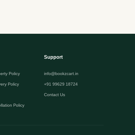
Support
perty Policy
info@bookzcart.in
very Policy
+91 99629 18724
Contact Us
lation Policy