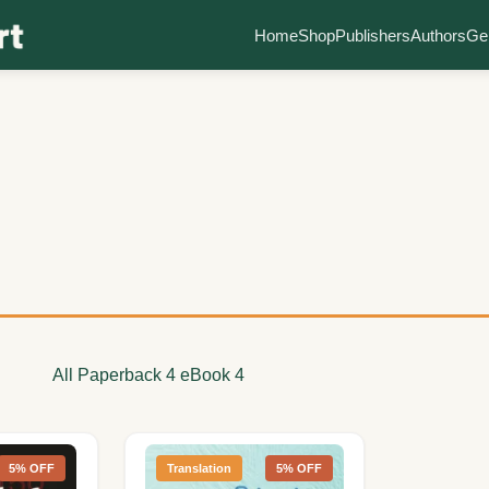
Home
Shop
Publishers
Authors
Ge
All
Paperback
4
eBook
4
5% OFF
Translation
5% OFF