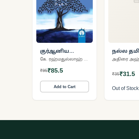
குர்ஆனிய
நல்ல தமி
ஒளியில் மரம்
எழுதுவோ
கே. ரஹ்மதுல்லாஹ் மஹ்ளரி
அதிரை அஹ்
தரும்
₹85.5
₹95
படிப்பினைகள்
₹31.5
₹35
Add to Cart
Out of Stock