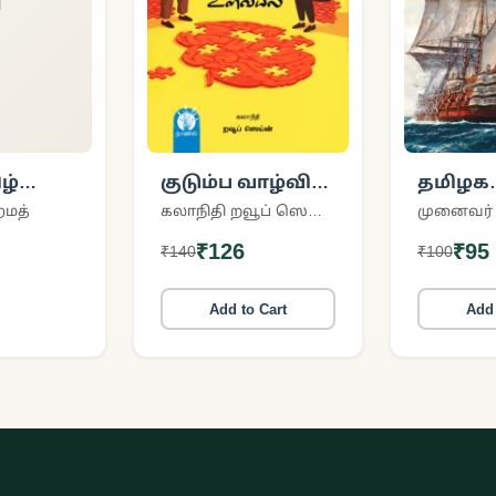
ழ்
குடும்ப வாழ்வின்
தமிழக
ம்
உளவியல்
முஸ்லி
மத்
கலாநிதி றவூப் ஸெய்ன்
கடல் 
₹126
₹95
₹140
₹100
வரலாற
Add to Cart
Add 