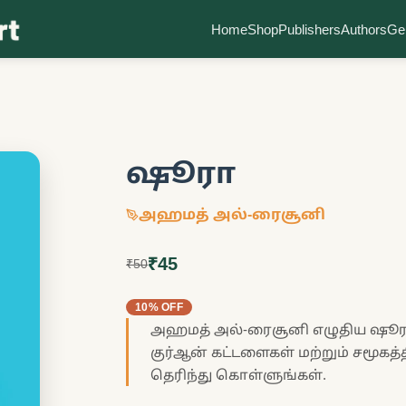
Home
Shop
Publishers
Authors
Ge
ஷூரா
அஹமத் அல்-ரைசூனி
₹45
₹50
10% OFF
அஹமத் அல்-ரைசூனி எழுதிய ஷூரா 
குர்ஆன் கட்டளைகள் மற்றும் சமூகத
தெரிந்து கொள்ளுங்கள்.