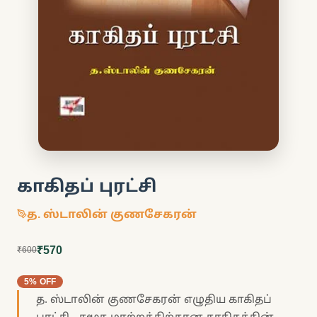
காகிதப் புரட்சி
த. ஸ்டாலின் குணசேகரன்
₹570
₹600
5% OFF
த. ஸ்டாலின் குணசேகரன் எழுதிய காகிதப்
புரட்சி - சமூக மாற்றத்திற்கான காகிதத்தின்