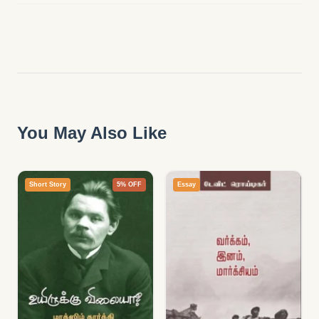
You May Also Like
Short Story
5% OFF
Essay