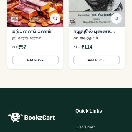
கற்பனைப் பணம்
ஈழத்தில் புனைகதை
இலக்கியம்
ஜி. கார்ல் மார்க்ஸ்
கா. சிவத்தம்பி
₹57
₹114
₹60
₹120
Add to Cart
Add to Cart
Quick Links
Disclaimer