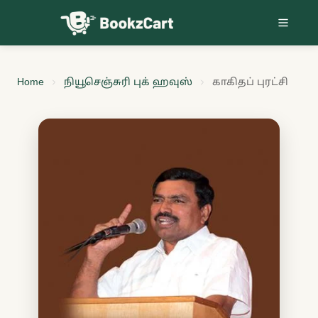
Skip to content
Home
நியூசெஞ்சுரி புக் ஹவுஸ்
காகிதப் புரட்சி