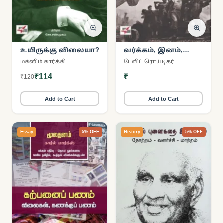
உயிருக்கு விலையா?
வர்க்கம், இனம்,
மார்க்சியம்
மக்ஸிம் கார்க்கி
டேவிட் ரொய்டிகர்
₹114
₹
₹120
Add to Cart
Add to Cart
Essay
5% OFF
History
5% OFF