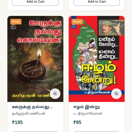
Add to Cart
Add to Cart
Essay
Essay
ஊருக்கு நல்லது
ஈழம் இன்று
சொல்வேன்
தமிழருவி மணியன்
ப. திருமாவேலன்
₹195
₹95