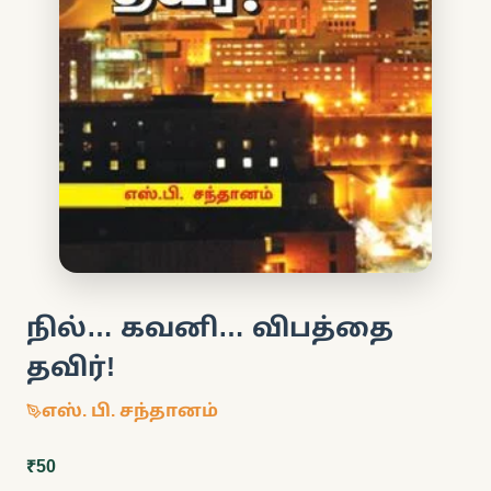
நில்… கவனி… விபத்தை
தவிர்!
எஸ். பி. சந்தானம்
₹50