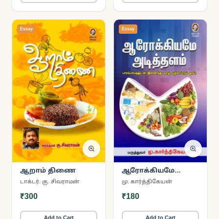
Essay
Essay
ஆறாம் திணை
ஆரோக்கியமே
அடித்தளம்!
டாக்டர். கு. சிவராமன்
மு. கார்த்திகேயன்
₹300
₹180
Add to Cart
Add to Cart