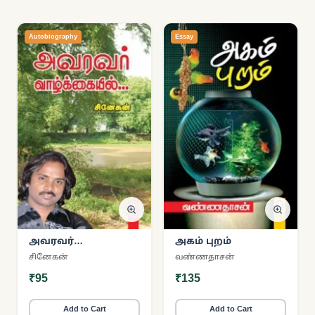
Autobiography
Essay
அவரவர்
அகம் புறம்
வாழ்க்கையில்
சினேகன்
வண்ணதாசன்
₹95
₹135
Add to Cart
Add to Cart