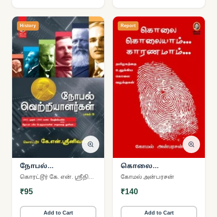
History
Report
நோபல்
கொலை
வெற்றியாளர்கள்
கொலையாம்
கொரட்டூர் கே. என். ஸ்ரீநிவாஸ்
கோமல் அன்பரசன்
(பாகம் 5)
காரணமாம்
₹95
₹140
Add to Cart
Add to Cart