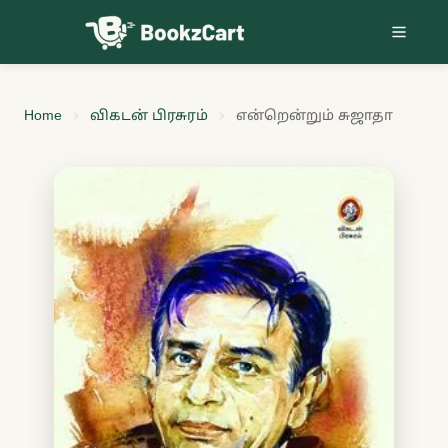
Skip to content
Home
விகடன் பிரசுரம்
என்றென்றும் சுஜாதா