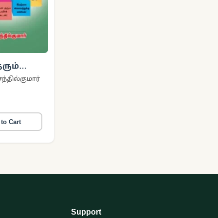
ரும்
ண்
்தில்குமார்
டி
to Cart
Support