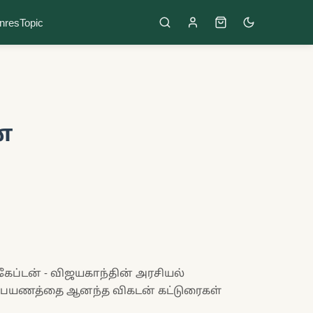
nres
Topic
்
கேப்டன் - விஜயகாந்தின் அரசியல்
தல் பயணத்தை ஆனந்த விகடன் கட்டுரைகள்