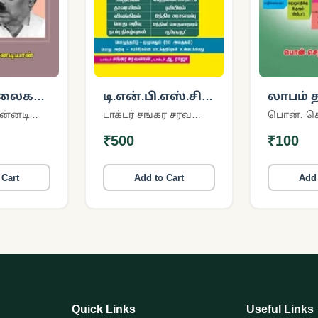
லைகளில்
டி.என்.பி.எஸ்.சி
லாபம் த
்
குரூப்-IV தேர்வு
வேளா
கவிஞர் பொன்னடியான்
டாக்டர் சங்கர சரவணன்
பொன். செந
வழிகாட்
₹500
₹100
 Cart
Add to Cart
Add 
Quick Links
Useful Links