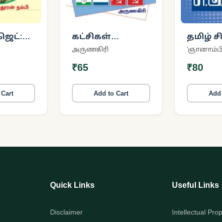
ஜெட்:
கட்சிகள்
தமிழ் ச
உருவான கதை
அருணகிரி
்லாமல்
₹65
₹80
ுரட்சி
 Cart
Add to Cart
Add 
Quick Links
Useful Links
Disclaimer
Intellectual Pro