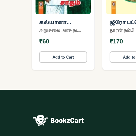
கல்யாண
ஜீரோ பட்
சமையல் சாதம்
பைசா
அறுசுவை அரசு நடராஜன்
தூரன் நம்பி
செலவில
₹60
₹170
பசுமைப் ப
Add to Cart
Add to