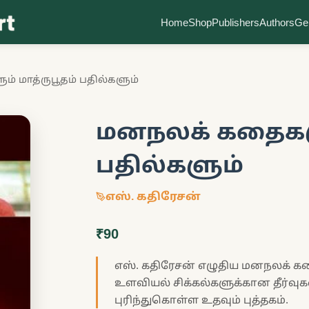
Home
Shop
Publishers
Authors
Ge
 மாத்ருபூதம் பதில்களும்
மனநலக் கதைகளு
பதில்களும்
எஸ். கதிரேசன்
₹90
எஸ். கதிரேசன் எழுதிய மனநலக் கதை
உளவியல் சிக்கல்களுக்கான தீர்வு
புரிந்துகொள்ள உதவும் புத்தகம்.