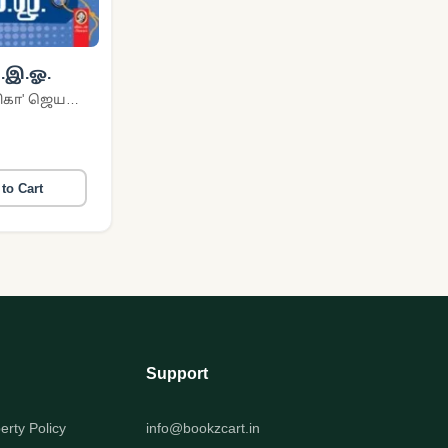
ி.இ.ஓ.
'ஞானாம்பிகா' ஜெயராமன்
to Cart
Support
perty Policy
info@bookzcart.in